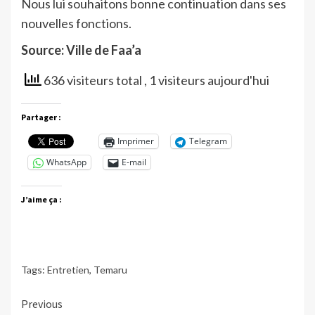
Nous lui souhaitons bonne continuation dans ses
nouvelles fonctions.
Source: Ville de Faa’a
636 visiteurs total
, 1 visiteurs aujourd'hui
Partager :
Imprimer
Telegram
WhatsApp
E-mail
J’aime ça :
Tags:
Entretien
,
Temaru
Continue
Previous