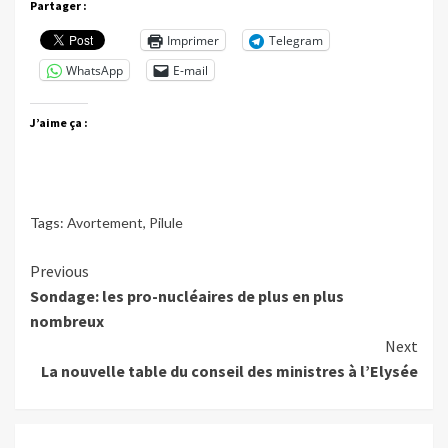
Partager :
Imprimer
Telegram
WhatsApp
E-mail
J’aime ça :
Tags:
Avortement
,
Pilule
Continue
Previous
Sondage: les pro-nucléaires de plus en plus
Reading
nombreux
Next
La nouvelle table du conseil des ministres à l’Elysée