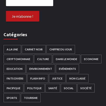
Catégories
A LA UNE
CARNET NOIR
CHIFFRE DU JOUR
CRYPTOMONNAIE
CULTURE
DANS LE MONDE
ECONOMIE
EDUCATION
ENVIRONNEMENT
EVÉNEMENTS
FAITS DIVERS
FLASH INFO
JUSTICE
NON CLASSÉ
PACIFIQUE
POLITIQUE
SANTÉ
SOCIAL
SOCIÉTÉ
SPORTS
TOURISME