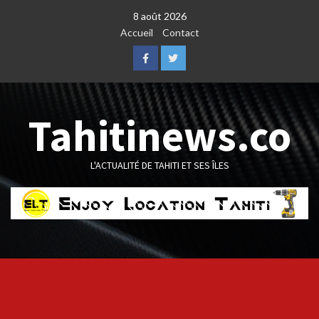
Skip
8 août 2026
to
Accueil
Contact
content
Facebook
Twitter
Tahitinews.co
L'ACTUALITÉ DE TAHITI ET SES ÎLES