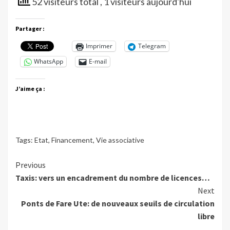
52 visiteurs total
, 1 visiteurs aujourd'hui
Partager :
Imprimer
Telegram
WhatsApp
E-mail
J’aime ça :
Tags:
Etat
,
Financement
,
Vie associative
Continue
Previous
Taxis: vers un encadrement du nombre de licences…
Reading
Next
Ponts de Fare Ute: de nouveaux seuils de circulation
libre