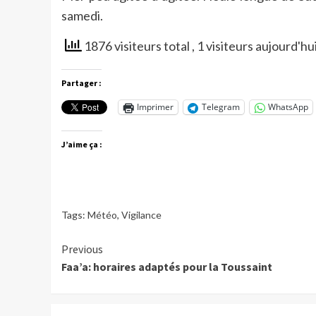
samedi.
1876 visiteurs total
, 1 visiteurs aujourd'hu
Partager :
Imprimer
Telegram
WhatsApp
J’aime ça :
Tags:
Météo
,
Vigilance
Continue
Previous
Faa’a: horaires adaptés pour la Toussaint
Reading