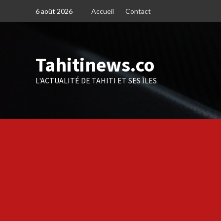
Skip
6 août 2026
Accueil
Contact
to
content
Tahitinews.co
L'ACTUALITÉ DE TAHITI ET SES ÎLES