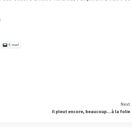
i
E-mail
Next
Il pleut encore, beaucoup…à la folie