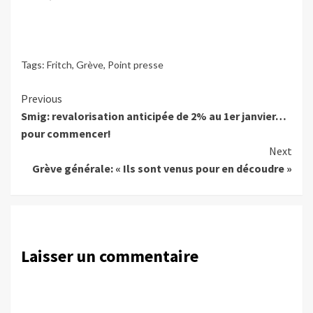
Tags:
Fritch
,
Grève
,
Point presse
Continue
Previous
Smig: revalorisation anticipée de 2% au 1er janvier…
Reading
pour commencer!
Next
Grève générale: « Ils sont venus pour en découdre »
Laisser un commentaire