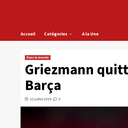
Accueil
Catégories
A la Une
Dans le monde
Griezmann quitt
Barça
12 juillet 2019
0