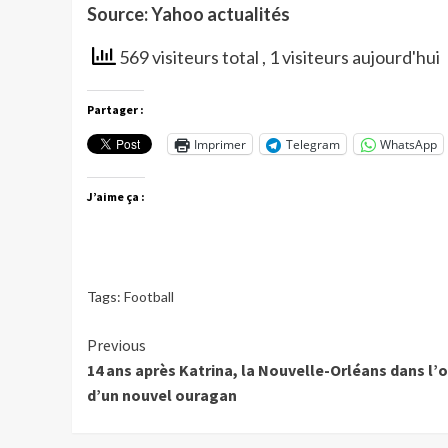
Source: Yahoo actualités
569 visiteurs total
, 1 visiteurs aujourd'hui
Partager :
Imprimer
Telegram
WhatsApp
J’aime ça :
Tags:
Football
Continue
Previous
14 ans après Katrina, la Nouvelle-Orléans dans l’o
Reading
d’un nouvel ouragan