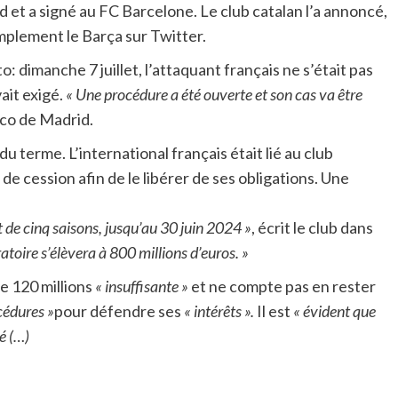
 et a signé au FC Barcelone. Le club catalan l’a annoncé,
simplement le Barça sur Twitter.
o: dimanche 7 juillet, l’attaquant français ne s’était pas
ait exigé.
« Une procédure a été ouverte et son cas va être
ico de Madrid.
du terme. L’international français était lié au club
 de cession afin de le libérer de ses obligations. Une
 de cinq saisons, jusqu’au 30 juin 2024 »
, écrit le club dans
ratoire s’élèvera à 800 millions d’euros. »
de 120 millions
« insuffisante »
et ne compte pas en rester
cédures »
pour défendre ses
« intérêts ».
Il est
« évident que
lé (…)