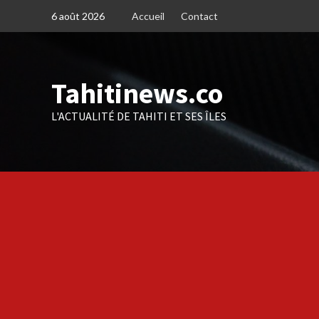
Skip
6 août 2026
Accueil
Contact
to
content
Tahitinews.co
L'ACTUALITÉ DE TAHITI ET SES ÎLES