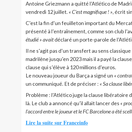
Antoine Griezmann a quitté l’Atlético de Madrid
vendredi 12 juillet.
« C’est magnifique ! »
, écrit 
C’est la fin d’un feuilleton important du Mercat
présenté à l’entraînement, comme son club l’av
étudié » avait
déclaré un porte-parole de l’Atlét
Il ne s’agit pas d’un transfert au sens classique 
madrilène jusqu’en 2023 mais il a payé la clause
clause qui s’élève à 120 millions d’euros.
Le nouveau joueur du Barça a signé un
« contrat
un communiqué. Et de préciser :
« Sa clause libé
Problème : l’Atlético juge la clause libératoire 
là. Le club a annoncé qu’il allait lancer des
« pro
l’accord entre le joueur et le FC Barcelone a été scel
Lire la suite sur Franceinfo