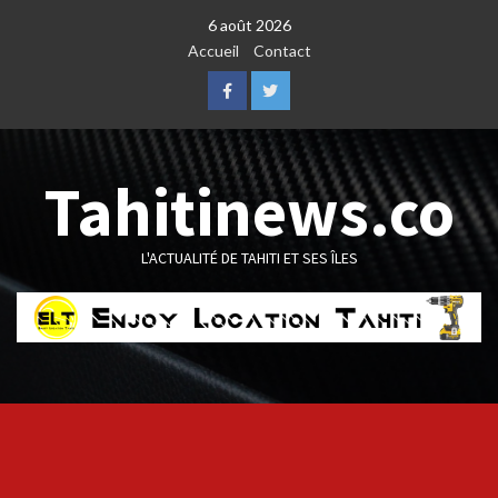
Skip
6 août 2026
to
Accueil
Contact
content
Facebook
Twitter
Tahitinews.co
L'ACTUALITÉ DE TAHITI ET SES ÎLES