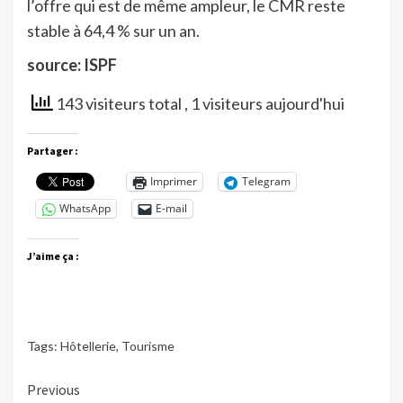
l’offre qui est de même ampleur, le CMR reste
stable à 64,4 % sur un an.
source: ISPF
143 visiteurs total
, 1 visiteurs aujourd'hui
Partager :
Imprimer
Telegram
WhatsApp
E-mail
J’aime ça :
Tags:
Hôtellerie
,
Tourisme
Continue
Previous