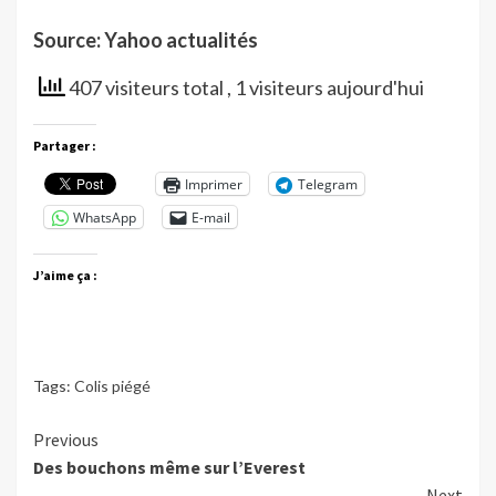
Source: Yahoo actualités
407 visiteurs total
, 1 visiteurs aujourd'hui
Partager :
Imprimer
Telegram
WhatsApp
E-mail
J’aime ça :
Tags:
Colis piégé
Continue
Previous
Des bouchons même sur l’Everest
Reading
Next