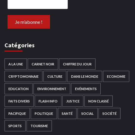
Catégories
A LA UNE
CARNET NOIR
CHIFFRE DU JOUR
CRYPTOMONNAIE
CULTURE
DANS LE MONDE
ECONOMIE
EDUCATION
ENVIRONNEMENT
EVÉNEMENTS
FAITS DIVERS
FLASH INFO
JUSTICE
NON CLASSÉ
PACIFIQUE
POLITIQUE
SANTÉ
SOCIAL
SOCIÉTÉ
SPORTS
TOURISME