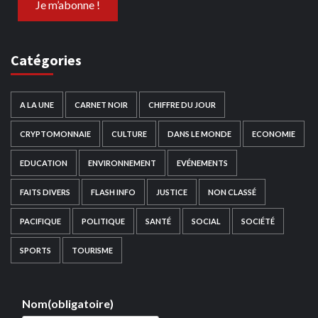
Catégories
A LA UNE
CARNET NOIR
CHIFFRE DU JOUR
CRYPTOMONNAIE
CULTURE
DANS LE MONDE
ECONOMIE
EDUCATION
ENVIRONNEMENT
EVÉNEMENTS
FAITS DIVERS
FLASH INFO
JUSTICE
NON CLASSÉ
PACIFIQUE
POLITIQUE
SANTÉ
SOCIAL
SOCIÉTÉ
SPORTS
TOURISME
Nom
(obligatoire)