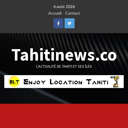
Skip
6 août 2026
to
Accueil
Contact
content
Facebook
Twitter
Tahitinews.co
L'ACTUALITÉ DE TAHITI ET SES ÎLES