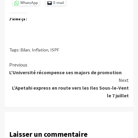
WhatsApp
E-mail
J’aime ça :
Tags:
Bilan
,
Inflation
,
ISPF
Continue
Previous
L’Université récompense ses majors de promotion
Reading
Next
L’Apetahi express en route vers les Iles Sous-le-Vent
le 7 juillet
Laisser un commentaire