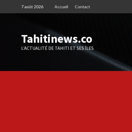
Skip
7 août 2026
Accueil
Contact
to
content
Tahitinews.co
L'ACTUALITÉ DE TAHITI ET SES ÎLES