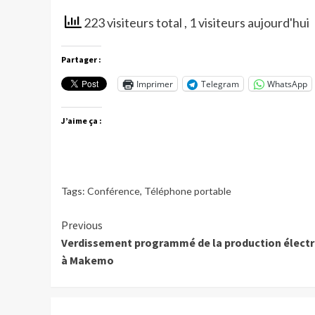
223 visiteurs total
, 1 visiteurs aujourd'hui
Partager :
Imprimer
Telegram
WhatsApp
J’aime ça :
Tags:
Conférence
,
Téléphone portable
Continue
Previous
Verdissement programmé de la production électr
Reading
à Makemo