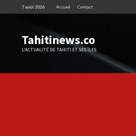
Skip
7 août 2026
Accueil
Contact
to
content
Tahitinews.co
L'ACTUALITÉ DE TAHITI ET SES ÎLES