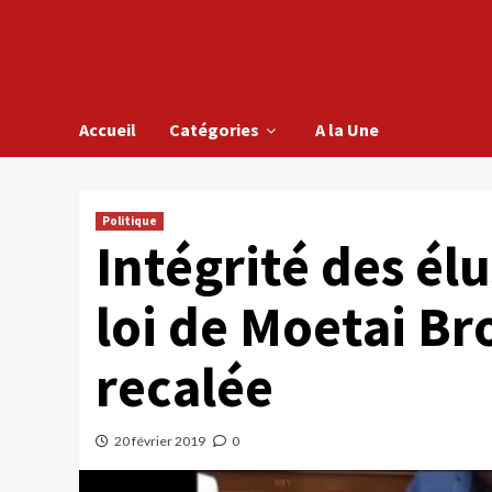
Accueil
Catégories
A la Une
Politique
Intégrité des élu
loi de Moetai Br
recalée
20 février 2019
0