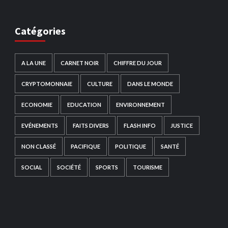
Catégories
A LA UNE
CARNET NOIR
CHIFFRE DU JOUR
CRYPTOMONNAIE
CULTURE
DANS LE MONDE
ECONOMIE
EDUCATION
ENVIRONNEMENT
EVÉNEMENTS
FAITS DIVERS
FLASH INFO
JUSTICE
NON CLASSÉ
PACIFIQUE
POLITIQUE
SANTÉ
SOCIAL
SOCIÉTÉ
SPORTS
TOURISME