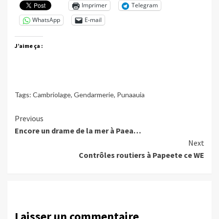
Imprimer
Telegram
WhatsApp
E-mail
J’aime ça :
Tags:
Cambriolage
,
Gendarmerie
,
Punaauia
Continue
Previous
Encore un drame de la mer à Paea…
Reading
Next
Contrôles routiers à Papeete ce WE
Laisser un commentaire