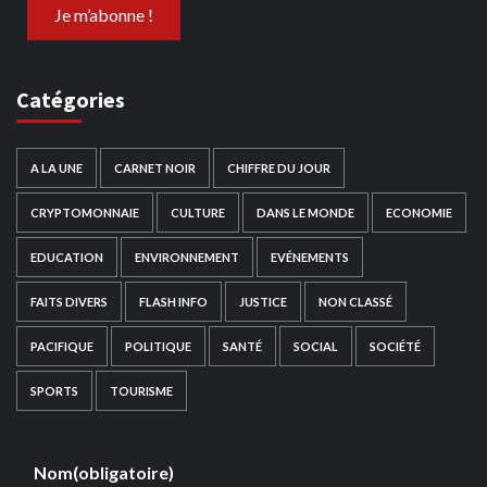
Catégories
A LA UNE
CARNET NOIR
CHIFFRE DU JOUR
CRYPTOMONNAIE
CULTURE
DANS LE MONDE
ECONOMIE
EDUCATION
ENVIRONNEMENT
EVÉNEMENTS
FAITS DIVERS
FLASH INFO
JUSTICE
NON CLASSÉ
PACIFIQUE
POLITIQUE
SANTÉ
SOCIAL
SOCIÉTÉ
SPORTS
TOURISME
Nom
(obligatoire)