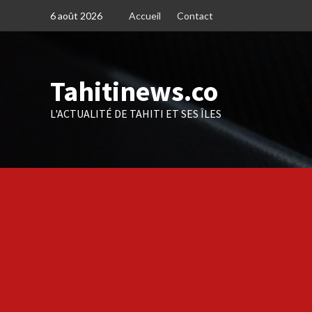
Skip
6 août 2026
Accueil
Contact
to
content
Tahitinews.co
L'ACTUALITÉ DE TAHITI ET SES ÎLES