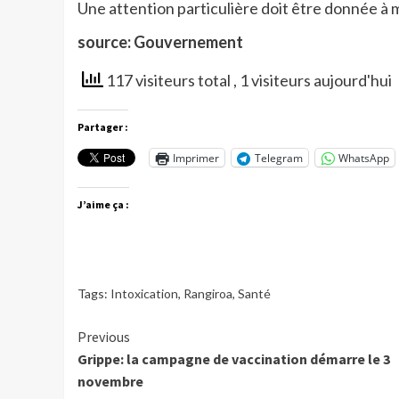
Une attention particulière doit être donnée à
source: Gouvernement
117 visiteurs total
, 1 visiteurs aujourd'hui
Partager :
Imprimer
Telegram
WhatsApp
J’aime ça :
Tags:
Intoxication
,
Rangiroa
,
Santé
Continue
Previous
Grippe: la campagne de vaccination démarre le 3
Reading
novembre