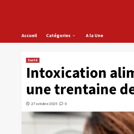
Accueil
Catégories
A la Une
Santé
Intoxication ali
une trentaine de
27 octobre 2025
0