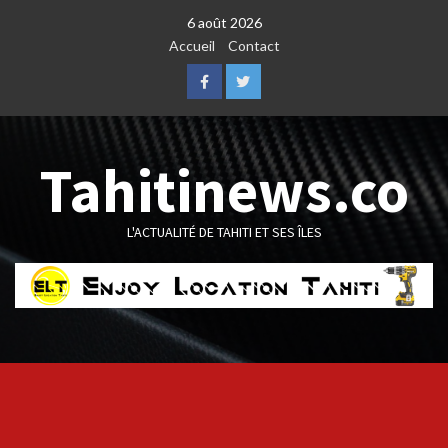
Skip
6 août 2026
to
Accueil
Contact
content
Facebook
Twitter
Tahitinews.co
L'ACTUALITÉ DE TAHITI ET SES ÎLES