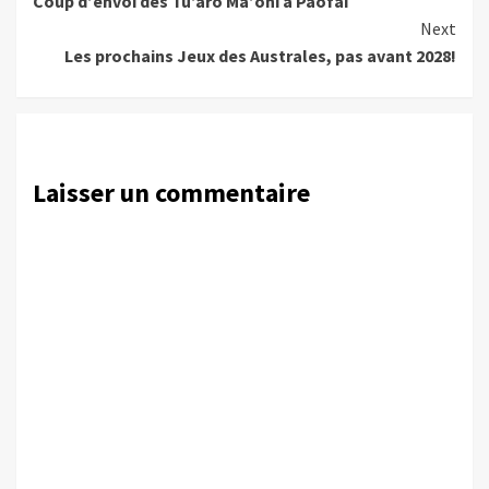
Coup d’envoi des Tu’aro Ma’ohi à Paofai
Reading
Next
Les prochains Jeux des Australes, pas avant 2028!
Laisser un commentaire