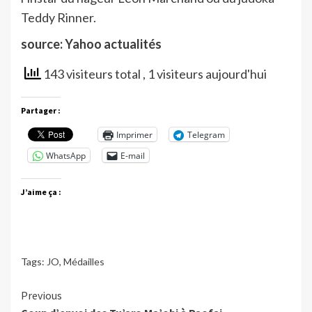
Teddy Rinner.
source: Yahoo actualités
143 visiteurs total
, 1 visiteurs aujourd'hui
Partager :
Imprimer
Telegram
WhatsApp
E-mail
J’aime ça :
Tags:
JO
,
Médailles
Continue
Previous