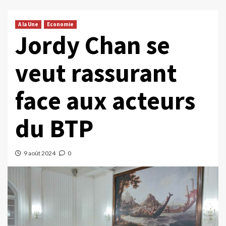
A la Une
Economie
Jordy Chan se
veut rassurant
face aux acteurs
du BTP
9 août 2024
0