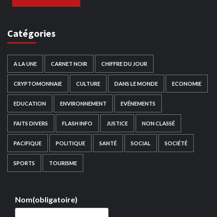
Catégories
A LA UNE
CARNET NOIR
CHIFFRE DU JOUR
CRYPTOMONNAIE
CULTURE
DANS LE MONDE
ECONOMIE
EDUCATION
ENVIRONNEMENT
EVÉNEMENTS
FAITS DIVERS
FLASH INFO
JUSTICE
NON CLASSÉ
PACIFIQUE
POLITIQUE
SANTÉ
SOCIAL
SOCIÉTÉ
SPORTS
TOURISME
Nom
(obligatoire)