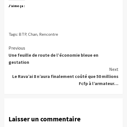
J’aime ça :
Tags:
BTP
,
Chan
,
Rencontre
Continue
Previous
Une feuille de route de l’économie bleue en
Reading
gestation
Next
Le Rava’ai 8 n’aura finalement coûté que 50 millions
Fcfp à l’armateur…
Laisser un commentaire