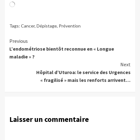
Chargement…
Tags:
Cancer
,
Dépistage
,
Prévention
Continue
Previous
L’endométriose bientôt reconnue en « Longue
Reading
maladie » ?
Next
Hôpital d’Uturoa: le service des Urgences
« fragilisé » mais les renforts arrivent…
Laisser un commentaire