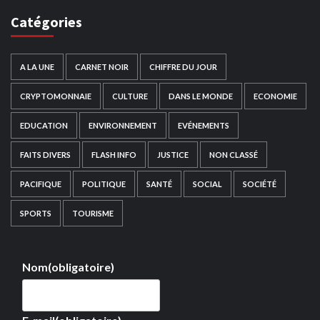
Catégories
A LA UNE
CARNET NOIR
CHIFFRE DU JOUR
CRYPTOMONNAIE
CULTURE
DANS LE MONDE
ECONOMIE
EDUCATION
ENVIRONNEMENT
EVÉNEMENTS
FAITS DIVERS
FLASH INFO
JUSTICE
NON CLASSÉ
PACIFIQUE
POLITIQUE
SANTÉ
SOCIAL
SOCIÉTÉ
SPORTS
TOURISME
Nom
(obligatoire)