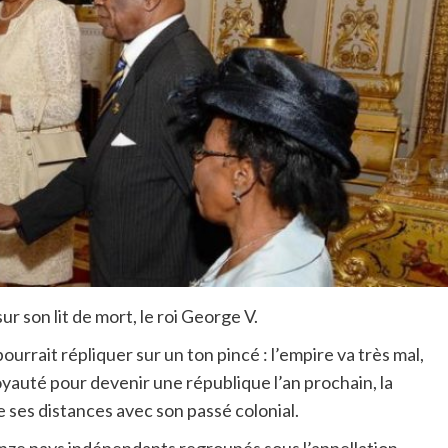
r son lit de mort, le roi George V.
pourrait répliquer sur un ton pincé : l’empire va très mal,
oyauté pour devenir une république l’an prochain, la
e ses distances avec son passé colonial.