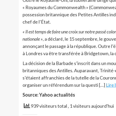
Outre le Royaume-Uni, la souveraine dirige qu
« Royaumes du Commonwealth » (Commonwealth 
possession britannique des Petites Antilles 
chef de l’État.
« Il est temps de faire une croix sur notre passé colo
nationale »
, a déclaré, le 15 septembre, le gou
annonçant le passage à la république. Outre l’él
à Londres va être transférée à Bridgetown, la 
La décision de la Barbade s’inscrit dans un m
britanniques des Antilles. Auparavant, Trinité
s’étaient affranchies de la tutelle de la Cour
organiser un référendum sur la questi […]
Lire 
Source: Yahoo actualités
939 visiteurs total
, 1 visiteurs aujourd'hui