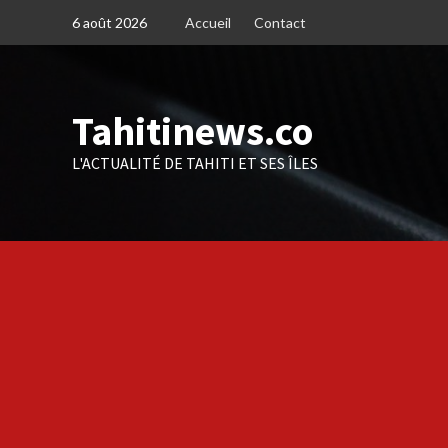
Skip
6 août 2026
Accueil
Contact
to
content
Tahitinews.co
L'ACTUALITÉ DE TAHITI ET SES ÎLES