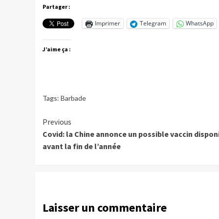
Partager :
Imprimer
Telegram
WhatsApp
J’aime ça :
Tags:
Barbade
Continue
Previous
Covid: la Chine annonce un possible vaccin dispon
Reading
avant la fin de l’année
Laisser un commentaire