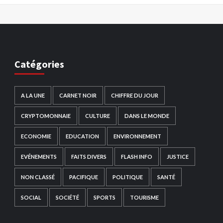
Catégories
A LA UNE
CARNET NOIR
CHIFFRE DU JOUR
CRYPTOMONNAIE
CULTURE
DANS LE MONDE
ECONOMIE
EDUCATION
ENVIRONNEMENT
EVÉNEMENTS
FAITS DIVERS
FLASH INFO
JUSTICE
NON CLASSÉ
PACIFIQUE
POLITIQUE
SANTÉ
SOCIAL
SOCIÉTÉ
SPORTS
TOURISME