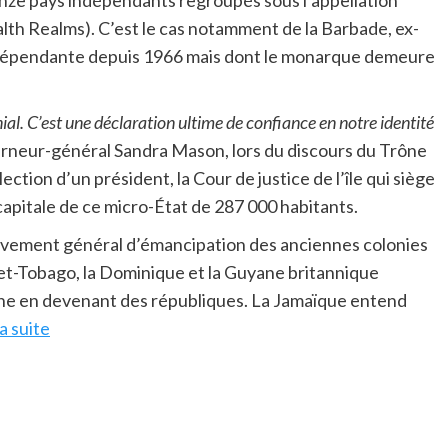
inze pays indépendants regroupés sous l’appellation
Realms). C’est le cas notamment de la Barbade, ex-
indépendante depuis 1966 mais dont le monarque demeure
nial. C’est une déclaration ultime de confiance en notre identité
verneur-général Sandra Mason, lors du discours du Trône
ection d’un président, la Cour de justice de l’île qui siège
capitale de ce micro-État de 287 000 habitants.
ouvement général d’émancipation des anciennes colonies
-et-Tobago, la Dominique et la Guyane britannique
onne en devenant des républiques. La Jamaïque entend
la suite