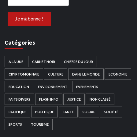
Catégories
A LA UNE
CARNET NOIR
CHIFFRE DU JOUR
CRYPTOMONNAIE
CULTURE
DANS LE MONDE
ECONOMIE
EDUCATION
ENVIRONNEMENT
EVÉNEMENTS
FAITS DIVERS
FLASH INFO
JUSTICE
NON CLASSÉ
PACIFIQUE
POLITIQUE
SANTÉ
SOCIAL
SOCIÉTÉ
SPORTS
TOURISME