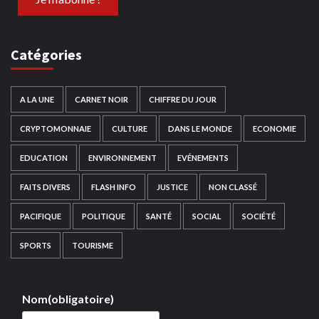
Catégories
A LA UNE
CARNET NOIR
CHIFFRE DU JOUR
CRYPTOMONNAIE
CULTURE
DANS LE MONDE
ECONOMIE
EDUCATION
ENVIRONNEMENT
EVÉNEMENTS
FAITS DIVERS
FLASH INFO
JUSTICE
NON CLASSÉ
PACIFIQUE
POLITIQUE
SANTÉ
SOCIAL
SOCIÉTÉ
SPORTS
TOURISME
Nom
(obligatoire)