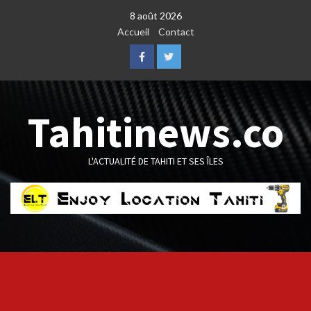
Skip
8 août 2026
to
Accueil
Contact
content
Facebook
Twitter
Tahitinews.co
L'ACTUALITÉ DE TAHITI ET SES ÎLES