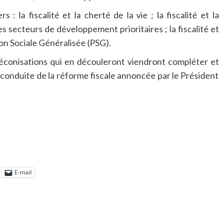
rs : l
a fiscalité et la cherté de la vie ; l
a fiscalité et la
 les secteurs de développement prioritaires ; l
a fiscalité et
tion Sociale Généralisée (PSG).
préconisations qui en découleront viendront compléter et
la conduite de la réforme fiscale annoncée par le Président
E-mail