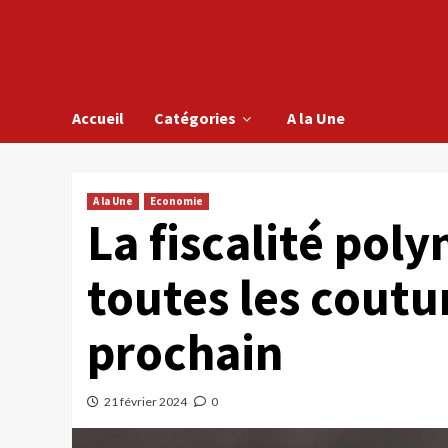
Accueil
Catégories
A la Une
A la Une
Economie
La fiscalité pol
toutes les coutur
prochain
21 février 2024
0