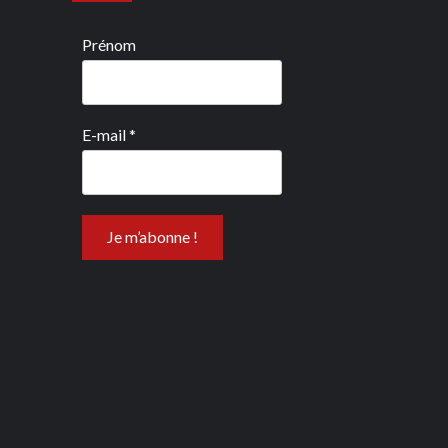
Prénom
E-mail
*