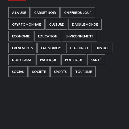
A LA UNE
CARNET NOIR
CHIFFRE DU JOUR
CRYPTOMONNAIE
CULTURE
DANS LE MONDE
ECONOMIE
EDUCATION
ENVIRONNEMENT
EVÉNEMENTS
FAITS DIVERS
FLASH INFO
JUSTICE
NON CLASSÉ
PACIFIQUE
POLITIQUE
SANTÉ
SOCIAL
SOCIÉTÉ
SPORTS
TOURISME