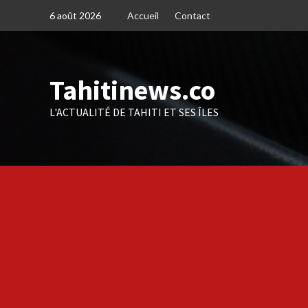
Skip
6 août 2026
Accueil
Contact
to
content
Tahitinews.co
L'ACTUALITÉ DE TAHITI ET SES ÎLES