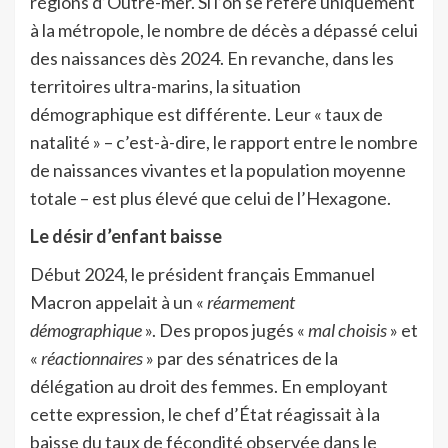
régions d’Outre-mer. Si l’on se réfère uniquement
à la métropole, le nombre de décès a dépassé celui
des naissances dès 2024. En revanche, dans les
territoires ultra-marins, la situation
démographique est différente. Leur « taux de
natalité » – c’est-à-dire, le rapport entre le nombre
de naissances vivantes et la population moyenne
totale – est plus élevé que celui de l’Hexagone.
Le désir d’enfant baisse
Début 2024, le président français Emmanuel
Macron appelait à un «
réarmement
démographique
». Des propos jugés «
mal choisis
» et
«
réactionnaires
» par des sénatrices de la
délégation au droit des femmes. En employant
cette expression, le chef d’État réagissait à la
baisse du taux de fécondité observée dans le