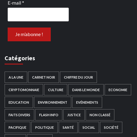
E-mail
*
Catégories
A LA UNE
CARNET NOIR
CHIFFRE DU JOUR
CRYPTOMONNAIE
CULTURE
DANS LE MONDE
ECONOMIE
EDUCATION
ENVIRONNEMENT
EVÉNEMENTS
FAITS DIVERS
FLASH INFO
JUSTICE
NON CLASSÉ
PACIFIQUE
POLITIQUE
SANTÉ
SOCIAL
SOCIÉTÉ