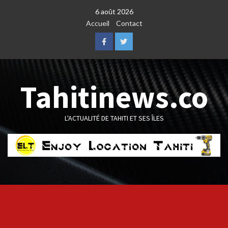
Skip
6 août 2026
to
Accueil
Contact
content
Facebook
Twitter
Tahitinews.co
L'ACTUALITÉ DE TAHITI ET SES ÎLES