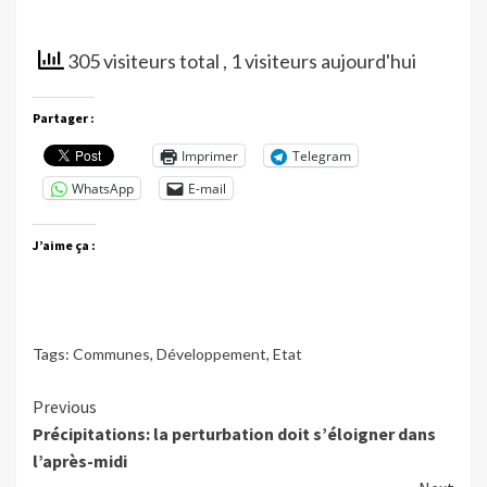
305 visiteurs total
, 1 visiteurs aujourd'hui
Partager :
Imprimer
Telegram
WhatsApp
E-mail
J’aime ça :
Tags:
Communes
,
Développement
,
Etat
Continue
Previous
Précipitations: la perturbation doit s’éloigner dans
Reading
l’après-midi