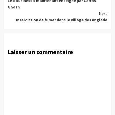
Le « Business » maintenant enseigné par Carlos
Reading
Ghosn
Next
Interdiction de fumer dans le village de Langlade
Laisser un commentaire