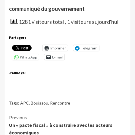
communiqué du gouvernement
1281 visiteurs total
, 1 visiteurs aujourd'hui
Partager :
Imprimer
Telegram
WhatsApp
E-mail
J’aime ça :
Tags:
APC
,
Bouissou
,
Rencontre
Continue
Previous
Un « pacte fiscal » à construire avec les acteurs
Reading
économiques