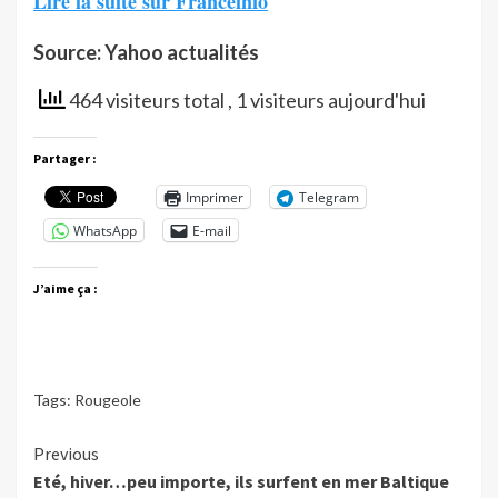
Lire la suite sur Franceinfo
Source: Yahoo actualités
464 visiteurs total
, 1 visiteurs aujourd'hui
Partager :
Imprimer
Telegram
WhatsApp
E-mail
J’aime ça :
Tags:
Rougeole
Continue
Previous
Eté, hiver…peu importe, ils surfent en mer Baltique
Reading