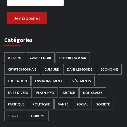
Catégories
A LA UNE
CARNET NOIR
CHIFFRE DU JOUR
CRYPTOMONNAIE
CULTURE
DANS LE MONDE
ECONOMIE
EDUCATION
ENVIRONNEMENT
EVÉNEMENTS
FAITS DIVERS
FLASH INFO
JUSTICE
NON CLASSÉ
PACIFIQUE
POLITIQUE
SANTÉ
SOCIAL
SOCIÉTÉ
SPORTS
TOURISME