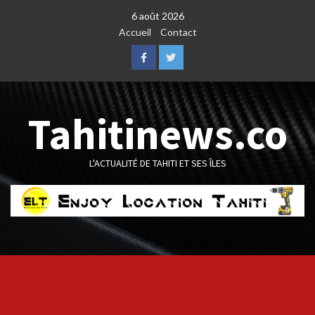
Skip
6 août 2026
to
Accueil
Contact
content
Facebook
Twitter
Tahitinews.co
L'ACTUALITÉ DE TAHITI ET SES ÎLES