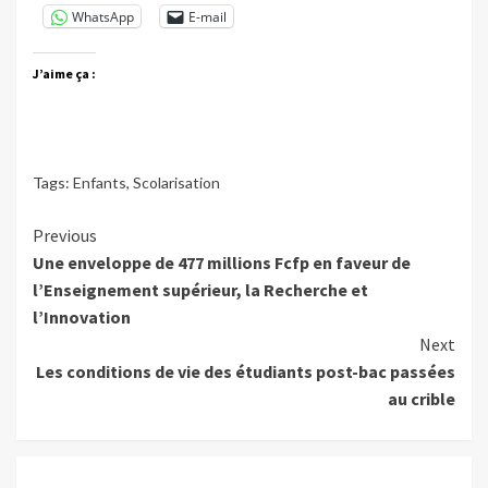
WhatsApp
E-mail
J’aime ça :
Tags:
Enfants
,
Scolarisation
Continue
Previous
Une enveloppe de 477 millions Fcfp en faveur de
Reading
l’Enseignement supérieur, la Recherche et
l’Innovation
Next
Les conditions de vie des étudiants post-bac passées
au crible