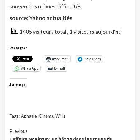
souvent les mêmes difficultés.
source: Yahoo actualités
1405 visiteurs total
, 1 visiteurs aujourd'hui
Partager :
Imprimer
Telegram
WhatsApp
E-mail
J’aime ça :
Tags:
Aphasie
,
Cinéma
,
Willis
Continue
Previous
L’affaire McKinsey, un bâton dans les roues du