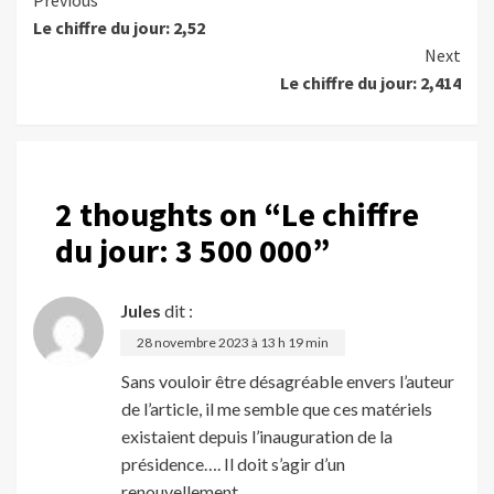
Continue
Le chiffre du jour: 2,52
Reading
Next
Le chiffre du jour: 2,414
2 thoughts on “
Le chiffre
du jour: 3 500 000
”
Jules
dit :
28 novembre 2023 à 13 h 19 min
Sans vouloir être désagréable envers l’auteur
de l’article, il me semble que ces matériels
existaient depuis l’inauguration de la
présidence…. Il doit s’agir d’un
renouvellement