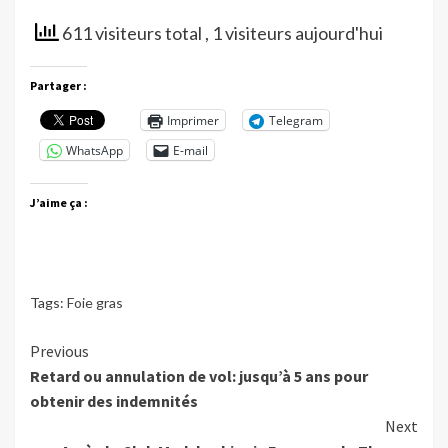
611 visiteurs total
, 1 visiteurs aujourd'hui
Partager :
Imprimer
Telegram
WhatsApp
E-mail
J’aime ça :
Tags:
Foie gras
Continue
Previous
Retard ou annulation de vol: jusqu’à 5 ans pour
Reading
obtenir des indemnités
Next