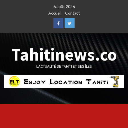
Skip
6 août 2026
to
Accueil
Contact
content
Facebook
Twitter
Tahitinews.co
L'ACTUALITÉ DE TAHITI ET SES ÎLES