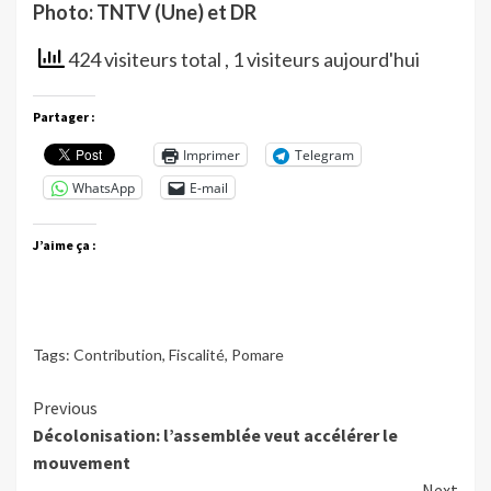
Photo: TNTV (Une) et DR
424 visiteurs total
, 1 visiteurs aujourd'hui
Partager :
Imprimer
Telegram
WhatsApp
E-mail
J’aime ça :
Tags:
Contribution
,
Fiscalité
,
Pomare
Continue
Previous
Décolonisation: l’assemblée veut accélérer le
Reading
mouvement
Next