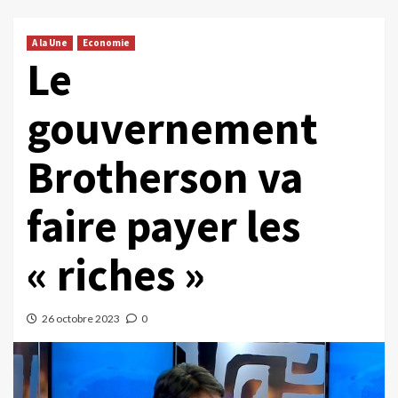
A la Une
Economie
Le
gouvernement
Brotherson va
faire payer les
« riches »
26 octobre 2023
0