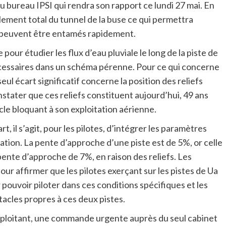
u bureau IPSI qui rendra son rapport ce lundi 27 mai. En
ement total du tunnel de la buse ce qui permettra
x peuvent être entamés rapidement.
our étudier les flux d’eau pluviale le long de la piste de
cessaires dans un schéma pérenne. Pour ce qui concerne
ul écart significatif concerne la position des reliefs
nstater que ces reliefs constituent aujourd’hui, 49 ans
cle bloquant à son exploitation aérienne.
t, il s’agit, pour les pilotes, d’intégrer les paramètres
tation. La pente d’approche d’une piste est de 5%, or celle
pente d’approche de 7%, en raison des reliefs. Les
r affirmer que les pilotes exerçant sur les pistes de Ua
pouvoir piloter dans ces conditions spécifiques et les
tacles propres à ces deux pistes.
exploitant, une commande urgente auprès du seul cabinet