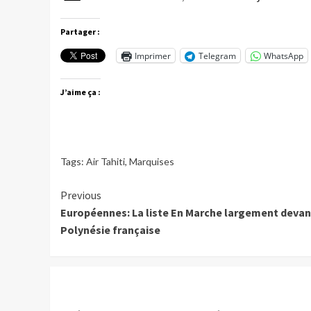
Partager :
Imprimer
Telegram
WhatsApp
J’aime ça :
Tags:
Air Tahiti
,
Marquises
Continue
Previous
Européennes: La liste En Marche largement devan
Reading
Polynésie française