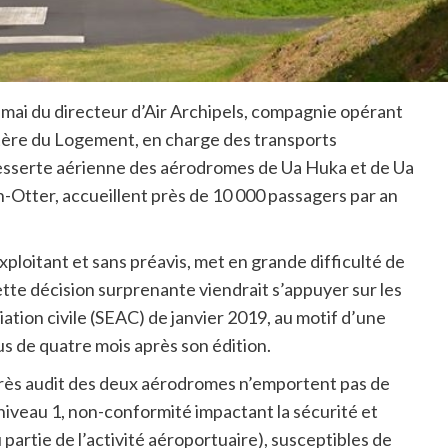
 mai du directeur d’Air Archipels, compagnie opérant
stère du Logement, en charge des transports
 desserte aérienne des aérodromes de Ua Huka et de Ua
-Otter, accueillent près de 10 000 passagers par an
exploitant et sans préavis, met en grande difficulté de
Cette décision surprenante viendrait s’appuyer sur les
iation civile (SEAC) de janvier 2019, au motif d’une
us de quatre mois après son édition.
après audit des deux aérodromes n’emportent pas de
 niveau 1, non-conformité impactant la sécurité et
u partie de l’activité aéroportuaire), susceptibles de