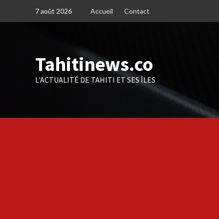
Skip
7 août 2026
Accueil
Contact
to
content
Tahitinews.co
L'ACTUALITÉ DE TAHITI ET SES ÎLES