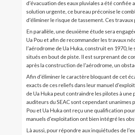
d’évacuation des eaux pluviales a été confiée a
solution urgente, ce bureau préconise le combl
d’éliminer le risque de tassement. Ces travau
En parallèle, une deuxième étude sera engagée p
Ua Pou et afin de recommander les travaux né
l’aérodrome de Ua Huka, construit en 1970, le se
situés en bout de piste. Il est surprenant de co
après la construction de l’aérodrome, un obsta
Afin d’éliminer le caractère bloquant de cet écar
exacts de ces reliefs dans leur manuel d’exploi
de Ua Huka peut contraindre les pilotes à une 
auditeurs du SEAC sont cependant unanimes pou
Pou et Ua Huka ont reçu une qualification pour 
manuels d’exploitation ont bien intégré les obs
Là aussi, pour répondre aux inquiétudes de l’