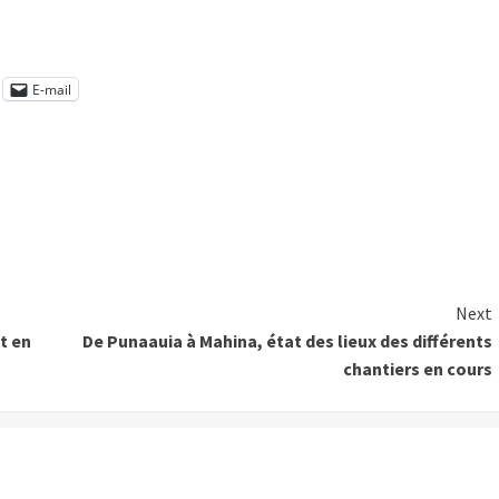
E-mail
Next
t en
De Punaauia à Mahina, état des lieux des différents
chantiers en cours