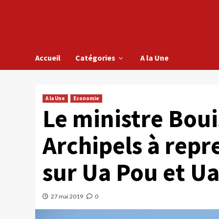
Accueil
Catégories
A la Une
A la Une
Economie
Le ministre Boui
Archipels à repr
sur Ua Pou et U
27 mai 2019
0