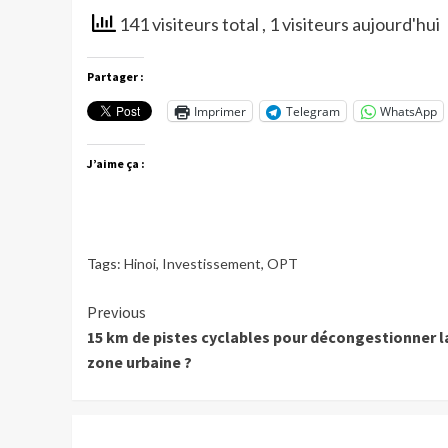
141 visiteurs total
, 1 visiteurs aujourd'hui
Partager :
Imprimer
Telegram
WhatsApp
J’aime ça :
Tags:
Hinoi
,
Investissement
,
OPT
Continue
Previous
15 km de pistes cyclables pour décongestionner l
Reading
zone urbaine ?