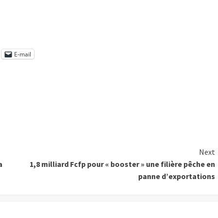
E-mail
Next
a
1,8 milliard Fcfp pour « booster » une filière pêche en
panne d’exportations