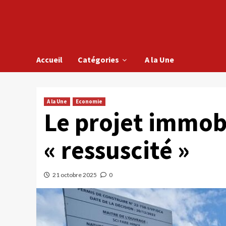
Accueil
Catégories
A la Une
A la Une
Economie
Le projet immobi
« ressuscité »
21 octobre 2025
0