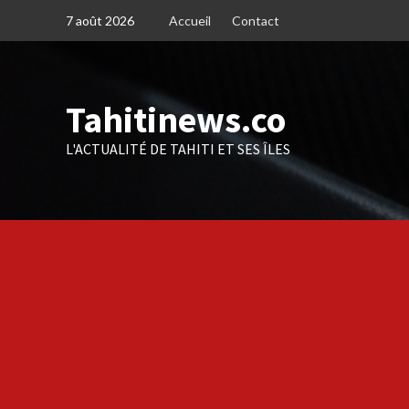
Skip
7 août 2026
Accueil
Contact
to
content
Tahitinews.co
L'ACTUALITÉ DE TAHITI ET SES ÎLES