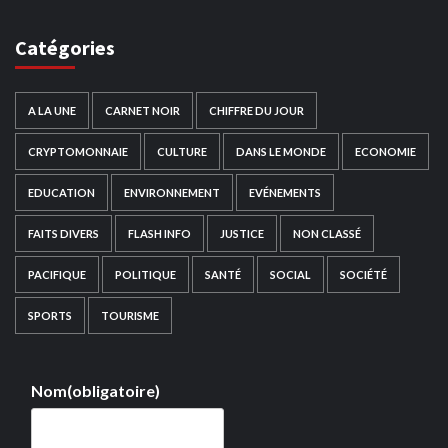
Catégories
A LA UNE
CARNET NOIR
CHIFFRE DU JOUR
CRYPTOMONNAIE
CULTURE
DANS LE MONDE
ECONOMIE
EDUCATION
ENVIRONNEMENT
EVÉNEMENTS
FAITS DIVERS
FLASH INFO
JUSTICE
NON CLASSÉ
PACIFIQUE
POLITIQUE
SANTÉ
SOCIAL
SOCIÉTÉ
SPORTS
TOURISME
Nom
(obligatoire)