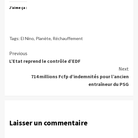
J’aime ça :
Tags:
El Nino
,
Planète
,
Réchauffement
Continue
Previous
L’Etat reprend le contrôle d’EDF
Reading
Next
714 millions Fcfp d’indemnités pour l’ancien
entraîneur du PSG
Laisser un commentaire