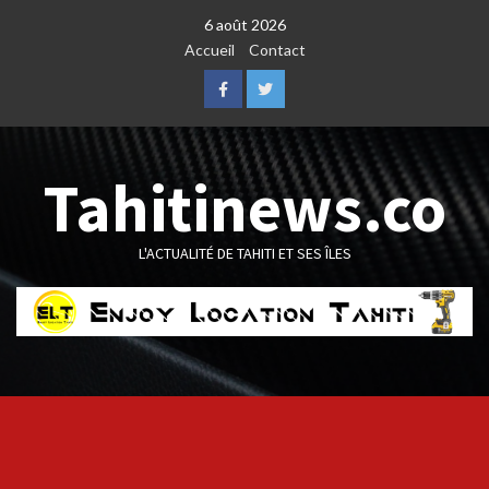
Skip
6 août 2026
to
Accueil
Contact
content
Facebook
Twitter
Tahitinews.co
L'ACTUALITÉ DE TAHITI ET SES ÎLES