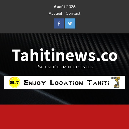
Skip
6 août 2026
to
Accueil
Contact
content
Facebook
Twitter
Tahitinews.co
L'ACTUALITÉ DE TAHITI ET SES ÎLES