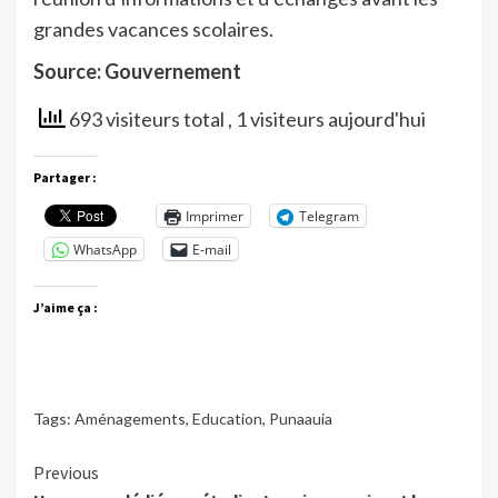
grandes vacances scolaires.
Source: Gouvernement
693 visiteurs total
, 1 visiteurs aujourd'hui
Partager :
Imprimer
Telegram
WhatsApp
E-mail
J’aime ça :
Tags:
Aménagements
,
Education
,
Punaauia
Continue
Previous