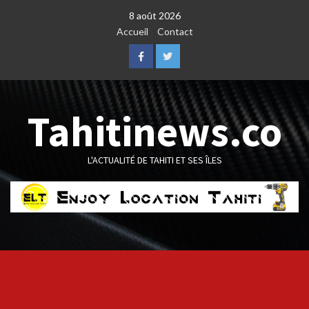
Skip
8 août 2026
to
Accueil
Contact
content
Facebook
Twitter
Tahitinews.co
L'ACTUALITÉ DE TAHITI ET SES ÎLES