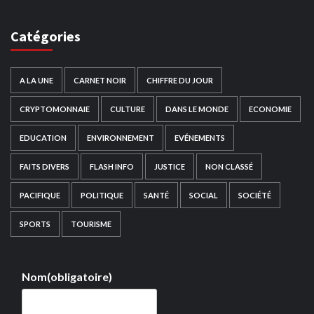
Catégories
A LA UNE
CARNET NOIR
CHIFFRE DU JOUR
CRYPTOMONNAIE
CULTURE
DANS LE MONDE
ECONOMIE
EDUCATION
ENVIRONNEMENT
EVÉNEMENTS
FAITS DIVERS
FLASH INFO
JUSTICE
NON CLASSÉ
PACIFIQUE
POLITIQUE
SANTÉ
SOCIAL
SOCIÉTÉ
SPORTS
TOURISME
Nom
(obligatoire)