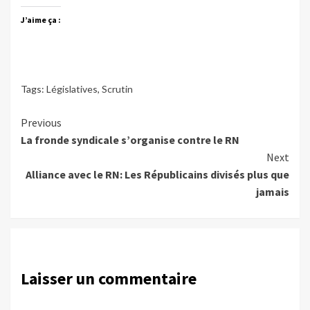
J’aime ça :
Tags:
Législatives
,
Scrutin
Continue
Previous
La fronde syndicale s’organise contre le RN
Reading
Next
Alliance avec le RN: Les Républicains divisés plus que
jamais
Laisser un commentaire