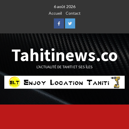
Skip
6 août 2026
to
Accueil
Contact
content
Facebook
Twitter
Tahitinews.co
L'ACTUALITÉ DE TAHITI ET SES ÎLES