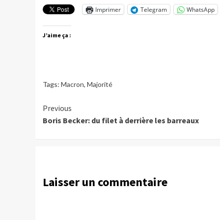
Imprimer
Telegram
WhatsApp
J’aime ça :
Tags:
Macron
,
Majorité
Continue
Previous
Boris Becker: du filet à derrière les barreaux
Reading
Laisser un commentaire