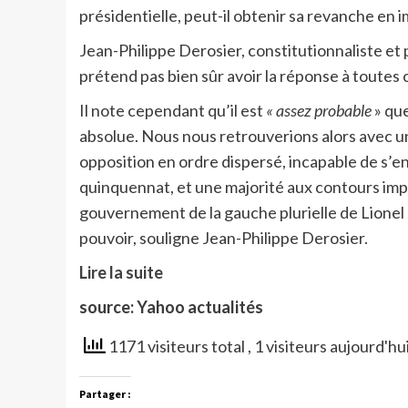
présidentielle, peut-il obtenir sa revanche en
Jean-Philippe Derosier, constitutionnaliste et p
prétend pas bien sûr avoir la réponse à toutes 
Il note cependant qu’il est
« assez probable
» que
absolue. Nous nous retrouverions alors avec u
opposition en ordre dispersé, incapable de s’e
quinquennat, et une majorité aux contours impré
gouvernement de la gauche plurielle de Lionel 
pouvoir, souligne Jean-Philippe Derosier.
Lire la suite
source: Yahoo actualités
1171 visiteurs total
, 1 visiteurs aujourd'hu
Partager :