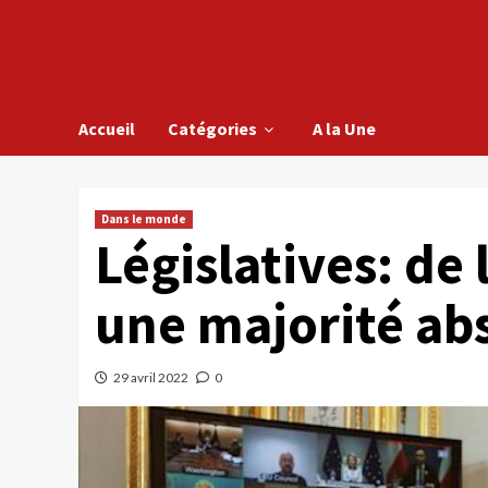
Accueil
Catégories
A la Une
Dans le monde
Législatives: de 
une majorité a
29 avril 2022
0