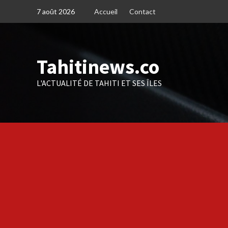
Skip
7 août 2026
Accueil
Contact
to
content
Tahitinews.co
L'ACTUALITÉ DE TAHITI ET SES ÎLES