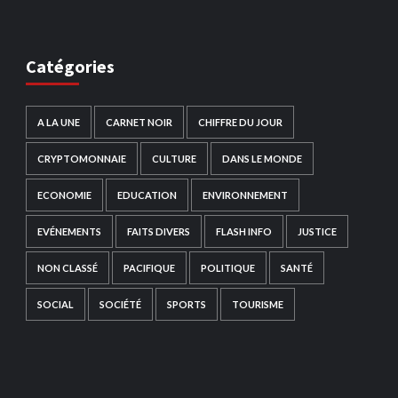
Catégories
A LA UNE
CARNET NOIR
CHIFFRE DU JOUR
CRYPTOMONNAIE
CULTURE
DANS LE MONDE
ECONOMIE
EDUCATION
ENVIRONNEMENT
EVÉNEMENTS
FAITS DIVERS
FLASH INFO
JUSTICE
NON CLASSÉ
PACIFIQUE
POLITIQUE
SANTÉ
SOCIAL
SOCIÉTÉ
SPORTS
TOURISME