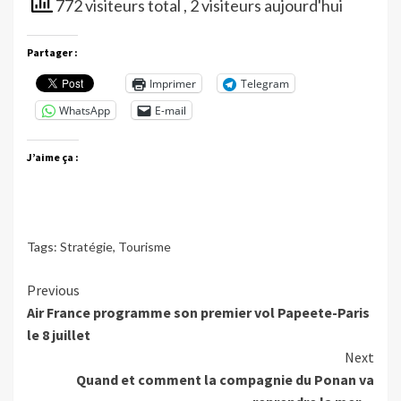
772 visiteurs total
, 2 visiteurs aujourd'hui
Partager :
Imprimer
Telegram
WhatsApp
E-mail
J’aime ça :
Tags:
Stratégie
,
Tourisme
Continue
Previous
Air France programme son premier vol Papeete-Paris
Reading
le 8 juillet
Next
Quand et comment la compagnie du Ponan va