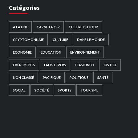
Catégories
A LA UNE
CARNET NOIR
CHIFFRE DU JOUR
CRYPTOMONNAIE
CULTURE
DANS LE MONDE
ECONOMIE
EDUCATION
ENVIRONNEMENT
EVÉNEMENTS
FAITS DIVERS
FLASH INFO
JUSTICE
NON CLASSÉ
PACIFIQUE
POLITIQUE
SANTÉ
SOCIAL
SOCIÉTÉ
SPORTS
TOURISME