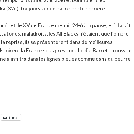
 temps forts (18e, 27e, 30e) et bonifiaient leur
a (32e), toujours sur un ballon porté derrière
minet, le XV de France menait 24-6 à la pause, et il fallait
atones, maladroits, les All Blacks n’étaient que l’ombre
a reprise, ils se présentèrent dans de meilleures
ils mirent la France sous pression. Jordie Barrett trouva le
ane s’infiltra dans les lignes bleues comme dans du beurre
i
E-mail