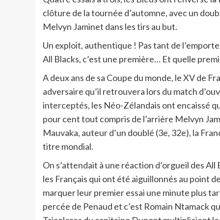
clôture de la tournée d’automne, avec un doub
Melvyn Jaminet dans les tirs au but.
Un exploit, authentique ! Pas tant de l’emporter
All Blacks, c’est une première… Et quelle premi
A deux ans de sa Coupe du monde, le XV de Fran
adversaire qu’il retrouvera lors du match d’ou
interceptés, les Néo-Zélandais ont encaissé qu
pour cent tout compris de l’arrière Melvyn Jami
Mauvaka, auteur d’un doublé (3e, 32e), la France
titre mondial.
On s’attendait à une réaction d’orgueil des All 
les Français qui ont été aiguillonnés au point 
marquer leur premier essai une minute plus tar
percée de Penaud et c’est Romain Ntamack qui f