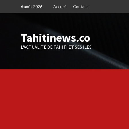
Skip
6 août 2026
Accueil
Contact
to
content
Tahitinews.co
L'ACTUALITÉ DE TAHITI ET SES ÎLES