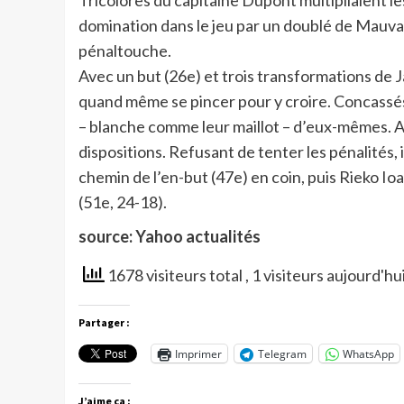
Tricolores du capitaine Dupont multipliaient les
domination dans le jeu par un doublé de Mauvak
pénaltouche.
Avec un but (26e) et trois transformations de Ja
quand même se pincer pour y croire. Concassés, 
– blanche comme leur maillot – d’eux-mêmes. A l
dispositions. Refusant de tenter les pénalités, 
chemin de l’en-but (47e) en coin, puis Rieko Io
(51e, 24-18).
source: Yahoo actualités
1678 visiteurs total
, 1 visiteurs aujourd'hu
Partager :
Imprimer
Telegram
WhatsApp
J’aime ça :