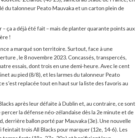
lé du talonneur Peato Mauvaka et un carton plein de
 – ça a déjà été fait – mais de planter quarante points aux
ère !
ce a marqué son territoire. Surtout, face à une
verture , le 8 novembre 2023. Concassés, transpercés,
atre essais, dont trois en une demi-heure. Avec le cent
net au pied (8/8), et les larmes du talonneur Peato
 s’est replacée tout en haut sur la liste des favoris au
Blacks après leur défaite à Dublin et, au contraire, ce sont
de percer la défense néo-zélandaise dès la 2e minute et de
d, derrière ballon porté par Mauvaka (3e). Une nouvelle
eintait trois All Blacks pour marquer (12e, 14-6). Les