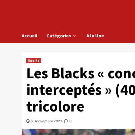
Accueil
Catégories
A la Une
Sports
Les Blacks « con
interceptés » (4
tricolore
20 novembre 2021
0