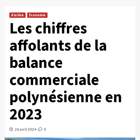
A la Une
Economie
Les chiffres
affolants de la
balance
commerciale
polynésienne en
2023
26 avril 2024
0