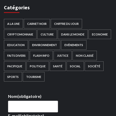
Catégories
A LA UNE
CARNET NOIR
CHIFFRE DU JOUR
CRYPTOMONNAIE
CULTURE
DANS LE MONDE
ECONOMIE
EDUCATION
ENVIRONNEMENT
EVÉNEMENTS
FAITS DIVERS
FLASH INFO
JUSTICE
NON CLASSÉ
PACIFIQUE
POLITIQUE
SANTÉ
SOCIAL
SOCIÉTÉ
SPORTS
TOURISME
Nom
(obligatoire)
E-mail
(obligatoire)