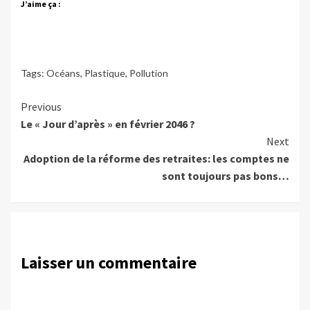
J’aime ça :
Tags:
Océans
,
Plastique
,
Pollution
Continue
Previous
Le « Jour d’après » en février 2046 ?
Reading
Next
Adoption de la réforme des retraites: les comptes ne
sont toujours pas bons…
Laisser un commentaire