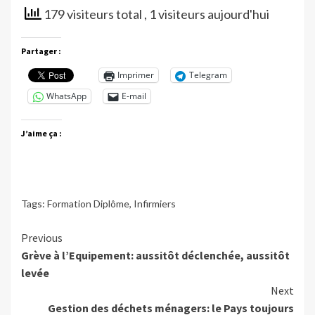
179 visiteurs total
, 1 visiteurs aujourd'hui
Partager :
Imprimer
Telegram
WhatsApp
E-mail
J’aime ça :
Tags:
Formation Diplôme
,
Infirmiers
Continue
Previous
Grève à l’Equipement: aussitôt déclenchée, aussitôt
Reading
levée
Next
Gestion des déchets ménagers: le Pays toujours