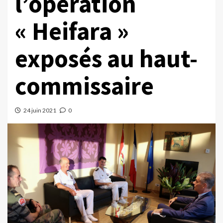
l’opération
« Heifara »
exposés au haut-
commissaire
24 juin 2021
0