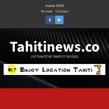
Skip
6 août 2026
to
Accueil
Contact
content
Facebook
Twitter
Tahitinews.co
L'ACTUALITÉ DE TAHITI ET SES ÎLES